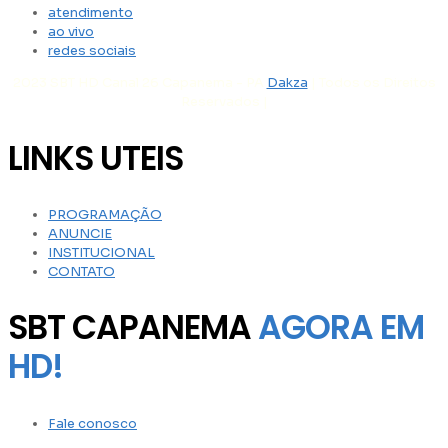
atendimento
ao vivo
redes sociais
2023 SBT HD Canal 26 Capanema - PA
Dakza
| Todos os Direitos
Reservados |
LINKS UTEIS
PROGRAMAÇÃO
ANUNCIE
INSTITUCIONAL
CONTATO
SBT CAPANEMA
AGORA EM
HD!
Fale conosco