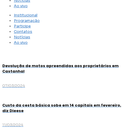
Notícias
Ao vivo
Institucional
Programação
Participe
Contatos
Notícias
Ao vivo
Devolução de motos apreendidas aos proprietários em
Castanhal
07/03/2024
Custo da cesta básica sobe em 14 capitais em fevereiro,
diz Dieese
11/03/2024