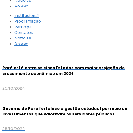
Notícias
Ao vivo
Institucional
Programação
Participe
Contatos
Notícias
Ao vivo
Pará está entre os cinco Estados com maior projeção de
crescimento econômico em 2024
25/10/2024
Governo do Pará fortalece a gestão estadual por meio de
investimentos que valorizam os servidores públicos
28/10/2024